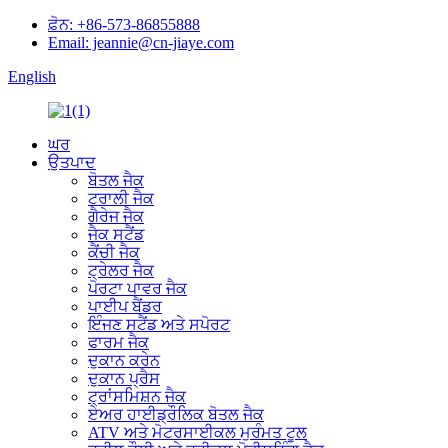
ਫ਼ੋਨ: +86-573-86855888
Email: jeannie@cn-jiaye.com
English
ਘਰ
ਉਤਪਾਦ
ਬੋਤਲ ਜੈਕ
ਟਰਾਲੀ ਜੈਕ
ਗੈਰੇਜ ਜੈਕ
ਜੈਕ ਸਟੈਂਡ
ਕੈਂਚੀ ਜੈਕ
ਟ੍ਰੇਲਰ ਜੈਕ
ਪੋਰਟਾ ਪਾਵਰ ਜੈਕ
ਪਾਈਪ ਬੈਂਡਰ
ਇੰਜਣ ਸਟੈਂਡ ਅਤੇ ਸਪੋਰਟ
ਫਾਰਮ ਜੈਕ
ਦੁਕਾਨ ਕਰੇਨ
ਦੁਕਾਨ ਪ੍ਰੈਸ
ਟ੍ਰਾਂਸਮਿਸ਼ਨ ਜੈਕ
ਏਅਰ ਹਾਈਡ੍ਰੌਲਿਕ ਬੋਤਲ ਜੈਕ
ATV ਅਤੇ ਮੋਟਰਸਾਈਕਲ ਮੁਰੰਮਤ ਟੂਲ