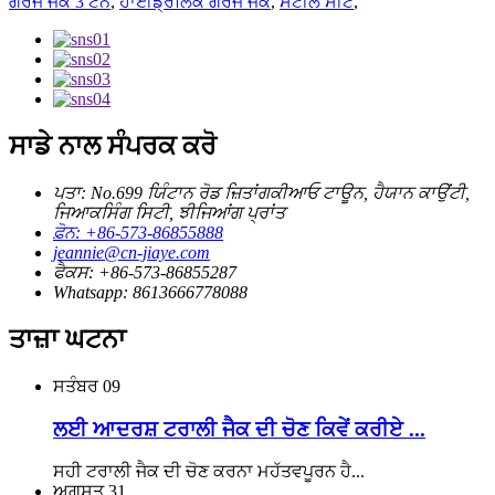
ਗੈਰੇਜ ਜੈਕ 3 ਟਨ
,
ਹਾਈਡ੍ਰੌਲਿਕ ਗੈਰੇਜ ਜੈਕ
,
ਸਟੀਲ ਸੀਟ
,
ਸਾਡੇ ਨਾਲ ਸੰਪਰਕ ਕਰੋ
ਪਤਾ: No.699 ਯਿੰਟਾਨ ਰੋਡ ਜ਼ਿਤਾਂਗਕੀਆਓ ਟਾਊਨ, ਹੈਯਾਨ ਕਾਉਂਟੀ,
ਜਿਆਕਸਿੰਗ ਸਿਟੀ, ਝੀਜਿਆਂਗ ਪ੍ਰਾਂਤ
ਫ਼ੋਨ: +86-573-86855888
jeannie@cn-jiaye.com
ਫੈਕਸ: +86-573-86855287
Whatsapp: 8613666778088
ਤਾਜ਼ਾ ਘਟਨਾ
ਸਤੰਬਰ
09
ਲਈ ਆਦਰਸ਼ ਟਰਾਲੀ ਜੈਕ ਦੀ ਚੋਣ ਕਿਵੇਂ ਕਰੀਏ ...
ਸਹੀ ਟਰਾਲੀ ਜੈਕ ਦੀ ਚੋਣ ਕਰਨਾ ਮਹੱਤਵਪੂਰਨ ਹੈ...
ਅਗਸਤ
31