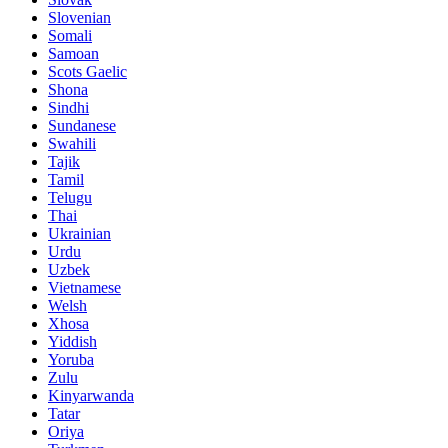
Slovenian
Somali
Samoan
Scots Gaelic
Shona
Sindhi
Sundanese
Swahili
Tajik
Tamil
Telugu
Thai
Ukrainian
Urdu
Uzbek
Vietnamese
Welsh
Xhosa
Yiddish
Yoruba
Zulu
Kinyarwanda
Tatar
Oriya