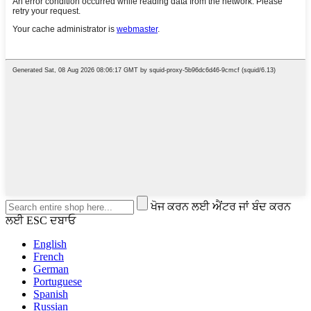
ਖੋਜ ਕਰਨ ਲਈ ਐਂਟਰ ਜਾਂ ਬੰਦ ਕਰਨ
ਲਈ ESC ਦਬਾਓ
English
French
German
Portuguese
Spanish
Russian