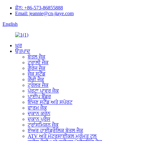
ਫ਼ੋਨ: +86-573-86855888
Email: jeannie@cn-jiaye.com
English
ਘਰ
ਉਤਪਾਦ
ਬੋਤਲ ਜੈਕ
ਟਰਾਲੀ ਜੈਕ
ਗੈਰੇਜ ਜੈਕ
ਜੈਕ ਸਟੈਂਡ
ਕੈਂਚੀ ਜੈਕ
ਟ੍ਰੇਲਰ ਜੈਕ
ਪੋਰਟਾ ਪਾਵਰ ਜੈਕ
ਪਾਈਪ ਬੈਂਡਰ
ਇੰਜਣ ਸਟੈਂਡ ਅਤੇ ਸਪੋਰਟ
ਫਾਰਮ ਜੈਕ
ਦੁਕਾਨ ਕਰੇਨ
ਦੁਕਾਨ ਪ੍ਰੈਸ
ਟ੍ਰਾਂਸਮਿਸ਼ਨ ਜੈਕ
ਏਅਰ ਹਾਈਡ੍ਰੌਲਿਕ ਬੋਤਲ ਜੈਕ
ATV ਅਤੇ ਮੋਟਰਸਾਈਕਲ ਮੁਰੰਮਤ ਟੂਲ