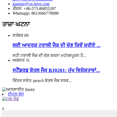
jeannie@cn-jiaye.com
ਫੈਕਸ: +86-573-86855287
Whatsapp: 8613666778088
ਤਾਜ਼ਾ ਘਟਨਾ
ਸਤੰਬਰ
09
ਲਈ ਆਦਰਸ਼ ਟਰਾਲੀ ਜੈਕ ਦੀ ਚੋਣ ਕਿਵੇਂ ਕਰੀਏ ...
ਸਹੀ ਟਰਾਲੀ ਜੈਕ ਦੀ ਚੋਣ ਕਰਨਾ ਮਹੱਤਵਪੂਰਨ ਹੈ...
ਅਗਸਤ
31
ਸਟੈਂਡਰਡ ਬੋਤਲ ਜੈਕ BJ0201: ਮੁੱਖ ਵਿਸ਼ੇਸ਼ਤਾਵਾਂ...
ਚਿੱਤਰ ਸਰੋਤ: pexeA ਬੋਤਲ ਜੈਕ ਸਰਵ...
ਈਮੇਲ ਭੇਜੋ
x