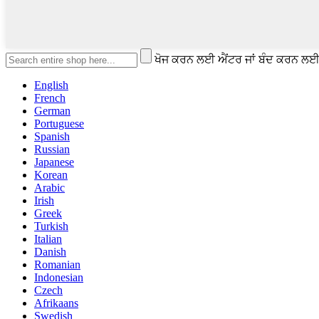
ਖੋਜ ਕਰਨ ਲਈ ਐਂਟਰ ਜਾਂ ਬੰਦ ਕਰਨ ਲ
English
French
German
Portuguese
Spanish
Russian
Japanese
Korean
Arabic
Irish
Greek
Turkish
Italian
Danish
Romanian
Indonesian
Czech
Afrikaans
Swedish