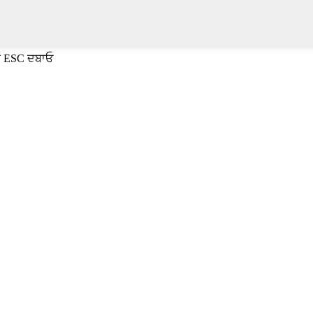
ਈ ESC ਦਬਾਓ