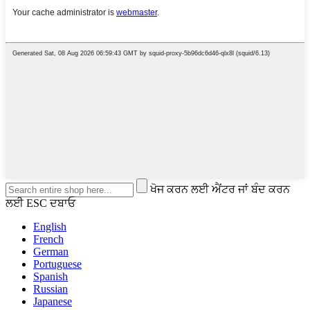
ਖੋਜ ਕਰਨ ਲਈ ਐਂਟਰ ਜਾਂ ਬੰਦ ਕਰਨ
ਲਈ ESC ਦਬਾਓ
English
French
German
Portuguese
Spanish
Russian
Japanese