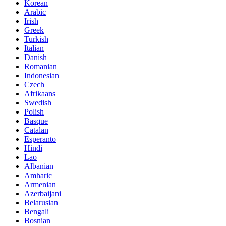
Korean
Arabic
Irish
Greek
Turkish
Italian
Danish
Romanian
Indonesian
Czech
Afrikaans
Swedish
Polish
Basque
Catalan
Esperanto
Hindi
Lao
Albanian
Amharic
Armenian
Azerbaijani
Belarusian
Bengali
Bosnian