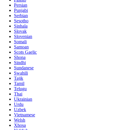
Persian
Punjabi
Serbian
Sesotho
Sinhala
Slovak
Slovenian
Somali
Samoan
Scots Gaelic
Shona
Sindhi
Sundanese
Swahili
Tajik
Tamil
Telugu
Thai
Ukrainian
Urdu
Uzbek
Vietnamese
Welsh
Xhosa