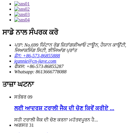
ਸਾਡੇ ਨਾਲ ਸੰਪਰਕ ਕਰੋ
ਪਤਾ: No.699 ਯਿੰਟਾਨ ਰੋਡ ਜ਼ਿਤਾਂਗਕੀਆਓ ਟਾਊਨ, ਹੈਯਾਨ ਕਾਉਂਟੀ,
ਜਿਆਕਸਿੰਗ ਸਿਟੀ, ਝੀਜਿਆਂਗ ਪ੍ਰਾਂਤ
ਫ਼ੋਨ: +86-573-86855888
jeannie@cn-jiaye.com
ਫੈਕਸ: +86-573-86855287
Whatsapp: 8613666778088
ਤਾਜ਼ਾ ਘਟਨਾ
ਸਤੰਬਰ
09
ਲਈ ਆਦਰਸ਼ ਟਰਾਲੀ ਜੈਕ ਦੀ ਚੋਣ ਕਿਵੇਂ ਕਰੀਏ ...
ਸਹੀ ਟਰਾਲੀ ਜੈਕ ਦੀ ਚੋਣ ਕਰਨਾ ਮਹੱਤਵਪੂਰਨ ਹੈ...
ਅਗਸਤ
31