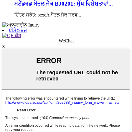
ਸਟੈਂਡਰਡ ਬੋਤਲ ਜੈਕ BJ0201: ਮੁੱਖ ਵਿਸ਼ੇਸ਼ਤਾਵਾਂ...
ਚਿੱਤਰ ਸਰੋਤ: pexeA ਬੋਤਲ ਜੈਕ ਸਰਵ...
ਈਮੇਲ ਭੇਜੋ
WeChat
x