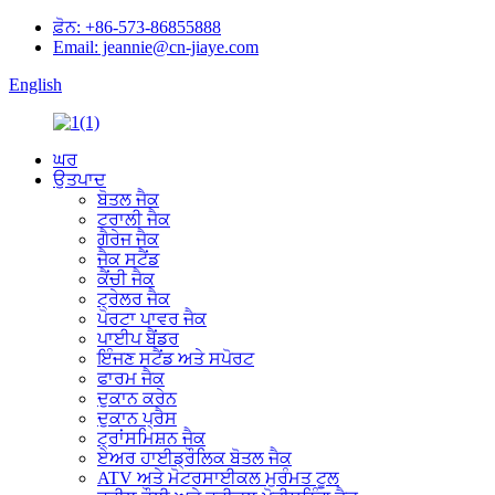
ਫ਼ੋਨ: +86-573-86855888
Email: jeannie@cn-jiaye.com
English
ਘਰ
ਉਤਪਾਦ
ਬੋਤਲ ਜੈਕ
ਟਰਾਲੀ ਜੈਕ
ਗੈਰੇਜ ਜੈਕ
ਜੈਕ ਸਟੈਂਡ
ਕੈਂਚੀ ਜੈਕ
ਟ੍ਰੇਲਰ ਜੈਕ
ਪੋਰਟਾ ਪਾਵਰ ਜੈਕ
ਪਾਈਪ ਬੈਂਡਰ
ਇੰਜਣ ਸਟੈਂਡ ਅਤੇ ਸਪੋਰਟ
ਫਾਰਮ ਜੈਕ
ਦੁਕਾਨ ਕਰੇਨ
ਦੁਕਾਨ ਪ੍ਰੈਸ
ਟ੍ਰਾਂਸਮਿਸ਼ਨ ਜੈਕ
ਏਅਰ ਹਾਈਡ੍ਰੌਲਿਕ ਬੋਤਲ ਜੈਕ
ATV ਅਤੇ ਮੋਟਰਸਾਈਕਲ ਮੁਰੰਮਤ ਟੂਲ