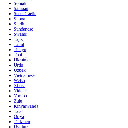
Somali
Samoan
Scots Gaelic
Shona
Sindhi
Sundanese
Swahili
Tajik
Tamil
Telugu
Thai
Ukrainian
Urdu
Uzbek
Vietnamese
Welsh
Xhosa
Yiddish
Yoruba
Zulu
Kinyarwanda
Tatar
Oriya
Turkmen
Uyghur