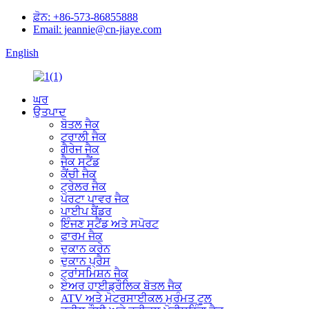
ਫ਼ੋਨ: +86-573-86855888
Email: jeannie@cn-jiaye.com
English
ਘਰ
ਉਤਪਾਦ
ਬੋਤਲ ਜੈਕ
ਟਰਾਲੀ ਜੈਕ
ਗੈਰੇਜ ਜੈਕ
ਜੈਕ ਸਟੈਂਡ
ਕੈਂਚੀ ਜੈਕ
ਟ੍ਰੇਲਰ ਜੈਕ
ਪੋਰਟਾ ਪਾਵਰ ਜੈਕ
ਪਾਈਪ ਬੈਂਡਰ
ਇੰਜਣ ਸਟੈਂਡ ਅਤੇ ਸਪੋਰਟ
ਫਾਰਮ ਜੈਕ
ਦੁਕਾਨ ਕਰੇਨ
ਦੁਕਾਨ ਪ੍ਰੈਸ
ਟ੍ਰਾਂਸਮਿਸ਼ਨ ਜੈਕ
ਏਅਰ ਹਾਈਡ੍ਰੌਲਿਕ ਬੋਤਲ ਜੈਕ
ATV ਅਤੇ ਮੋਟਰਸਾਈਕਲ ਮੁਰੰਮਤ ਟੂਲ