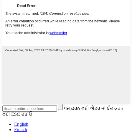
ਖੋਜ ਕਰਨ ਲਈ ਐਂਟਰ ਜਾਂ ਬੰਦ ਕਰਨ
ਲਈ ESC ਦਬਾਓ
English
French