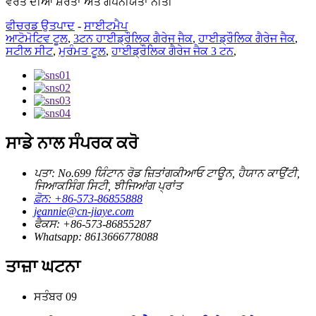
ਵਰਤੋਂ ਦੀਆਂ ਸ਼ਰਤਾਂ ਅਤੇ ਗੋਪਨੀਯਤਾ ਨੀਤੀ
ਫੀਚਰਡ ਉਤਪਾਦ
-
ਸਾਈਟਮੈਪ
ਆਟੋਮੋਟਿਵ ਟੂਲ
,
3ਟਨ ਹਾਈਡ੍ਰੌਲਿਕ ਗੈਰੇਜ ਜੈਕ
,
ਹਾਈਡ੍ਰੌਲਿਕ ਗੈਰੇਜ ਜੈਕ
,
ਸਟੀਲ ਸੀਟ
,
ਮੁਰੰਮਤ ਟੂਲ
,
ਹਾਈਡ੍ਰੌਲਿਕ ਗੈਰੇਜ ਜੈਕ 3 ਟਨ
,
ਸਾਡੇ ਨਾਲ ਸੰਪਰਕ ਕਰੋ
ਪਤਾ: No.699 ਯਿੰਟਾਨ ਰੋਡ ਜ਼ਿਤਾਂਗਕੀਆਓ ਟਾਊਨ, ਹੈਯਾਨ ਕਾਉਂਟੀ,
ਜਿਆਕਸਿੰਗ ਸਿਟੀ, ਝੀਜਿਆਂਗ ਪ੍ਰਾਂਤ
ਫ਼ੋਨ: +86-573-86855888
jeannie@cn-jiaye.com
ਫੈਕਸ: +86-573-86855287
Whatsapp: 8613666778088
ਤਾਜ਼ਾ ਘਟਨਾ
ਸਤੰਬਰ
09