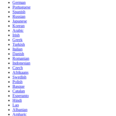
German
Portuguese
Spanish
Russian
Japanese
Korean
Arabic
Irish
Greek
Turkish
Italian
Danish
Romanian
Indonesian
Czech
Afrikaans
Swedish
Polish
Basque
Catalan
Esperanto
Hindi
Lao
Albanian
Amharic